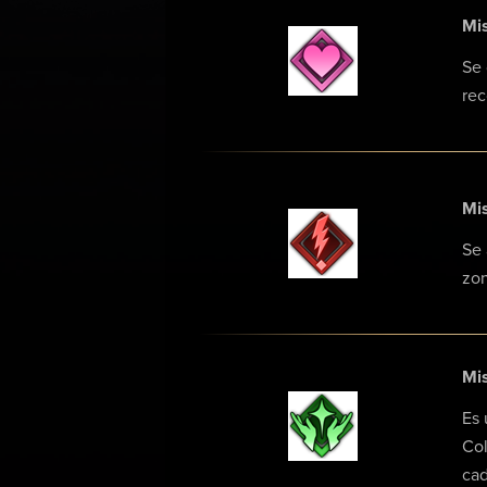
Mis
Se 
rec
Mis
Se 
zon
Mis
Es 
Col
cad