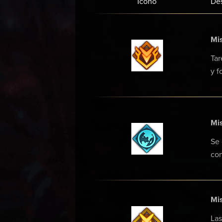
Icono
Des
Mis
Tar
y f
Mi
Se 
con
Mis
Las