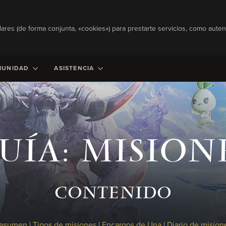
lares (de forma conjunta, «cookies») para prestarte servicios, como autent
MUNIDAD
ASISTENCIA
UÍA: MISION
CONTENIDO
esumen
|
Tipos de misiones
|
Encargos de Una
|
Diario de mision