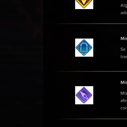
Alg
adi
Mis
Se 
tra
Mis
Mis
afi
com