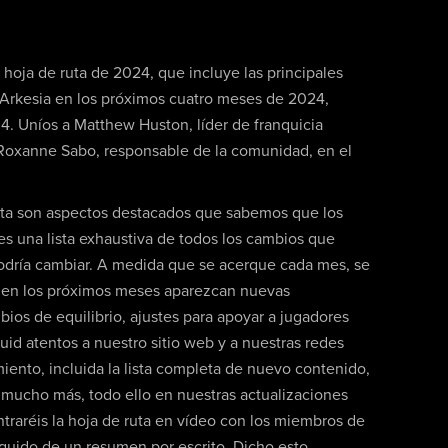
 hoja de ruta de 2024, que incluye las principales
 Arkesia en los próximos cuatro meses de 2024,
e 4. Uníos a Matthew Huston, líder de franquicia
y Roxanne Sabo, responsable de la comunidad, en el
nta son aspectos destacados que sabemos que los
s una lista exhaustiva de todos los cambios que
podría cambiar. A medida que se acerque cada mes, se
e en los próximos meses aparezcan nuevas
bios de equilibrio, ajustes para apoyar a jugadores
id atentos a nuestro sitio web y a nuestras redes
iento, incluida la lista completa de nuevo contenido,
 mucho más, todo ello en nuestras actualizaciones
traréis la hoja de ruta en vídeo con los miembros de
uido de un resumen por escrito. Dicho esto,