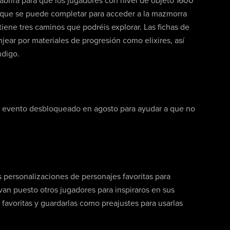
abrirá para que los jugadores con nivel de objeto 1600
ón que se puede completar para acceder a la mazmorra
ene tres caminos que podréis explorar. Las fichas de
ar por materiales de progresión como elixires, así
ndigo.
o evento desbloqueado en agosto para ayudar a que no
s personalizaciones de personajes favoritas para
evan puesto otros jugadores para inspiraros en sus
favoritas y guardarlas como preajustes para usarlas