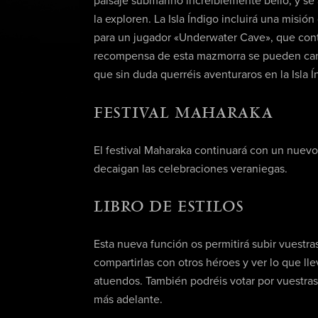
paisaje submarino increíblemente bello, y se 
la exploren. La Isla Índigo incluirá una misi
para un jugador «Underwater Cave», que conti
recompensa de esta mazmorra se pueden canje
que sin duda querréis aventuraros en la Isla Í
FESTIVAL MAHARAKA
El festival Maharaka continuará con un nuev
decaigan las celebraciones veraniegas.
LIBRO DE ESTILOS
Esta nueva función os permitirá subir vuestra
compartirlas con otros héroes y ver lo que ll
atuendos. También podréis votar por vuestras 
más adelante.