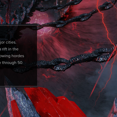
r cities.
rift in the
llowing hordes
y through 50