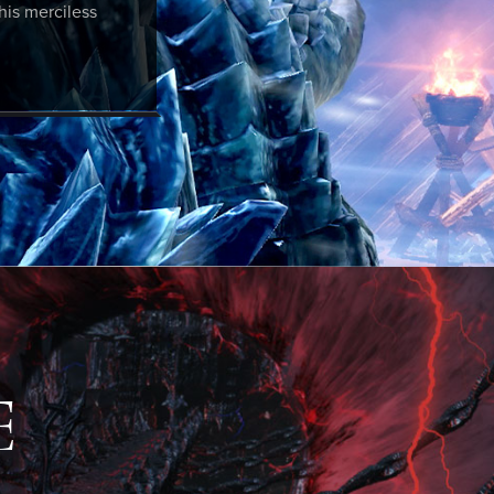
his merciless
E