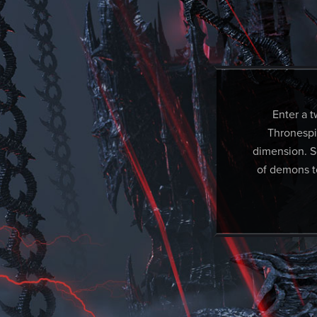
Enter a 
Thronespir
dimension. So
of demons t