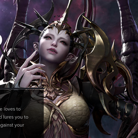
D
e loves to
d lures you to
against your