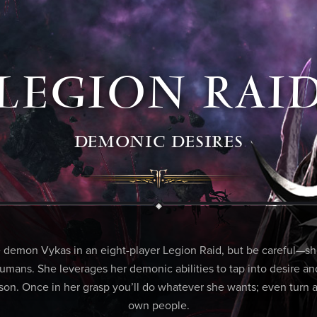
LEGION RAI
DEMONIC DESIRES
e demon Vykas in an eight-player Legion Raid, but be careful—sh
mans. She leverages her demonic abilities to tap into desire an
ason. Once in her grasp you’ll do whatever she wants; even turn 
own people.