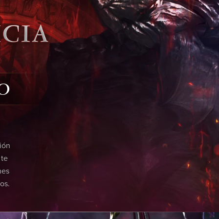
O
ión
 te
nes
os.