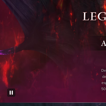
De
de
es
50