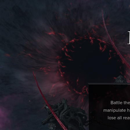
Battle th
manipulate hu
lose all re