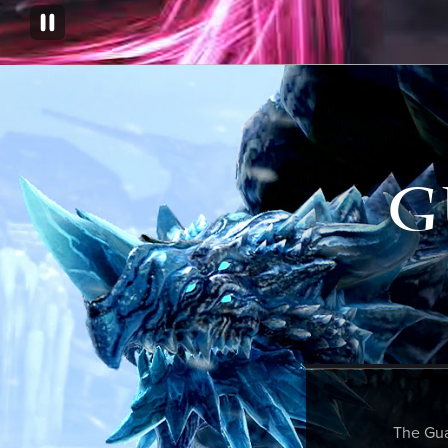
G
The Gua