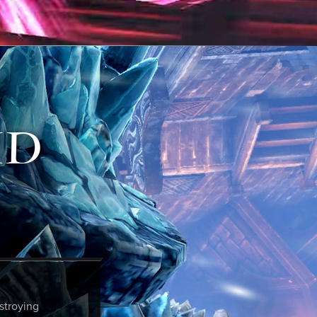
ID
stroying